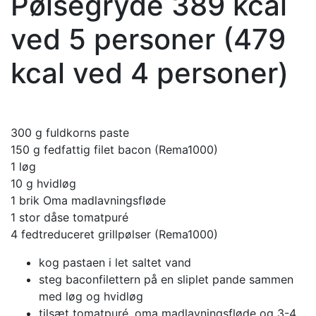
Pølsegryde 389 kcal
ved 5 personer (479
kcal ved 4 personer)
300 g fuldkorns paste
150 g fedfattig filet bacon (Rema1000)
1 løg
10 g hvidløg
1 brik Oma madlavningsfløde
1 stor dåse tomatpuré
4 fedtreduceret grillpølser (Rema1000)
kog pastaen i let saltet vand
steg baconfilettern på en sliplet pande sammen
med løg og hvidløg
tilsæt tomatpuré, oma madlavningsfløde og 3-4