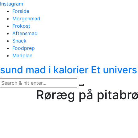
Skip
Instagram
to
Forside
content
Morgenmad
Frokost
Aftensmad
Snack
Foodprep
Madplan
sund mad i kalorier
Et univers
Røræg på pitabrø