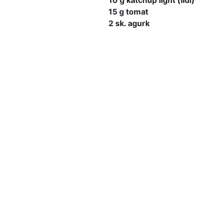
10 g katchup light (lidl)
15 g tomat
2 sk. agurk