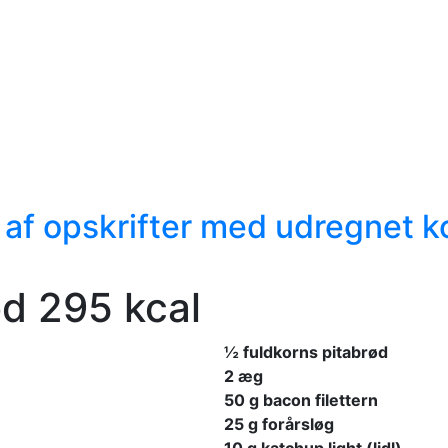
 af opskrifter med udregnet k
d 295 kcal
½ fuldkorns pitabrød
2 æg
50 g bacon filettern
25 g forårsløg