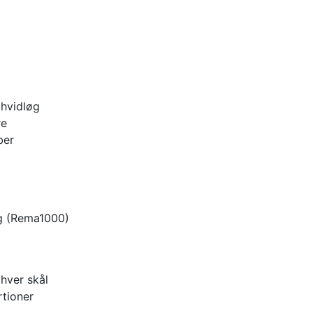
hvidløg
re
ber
ng (Rema1000)
hver skål
rtioner