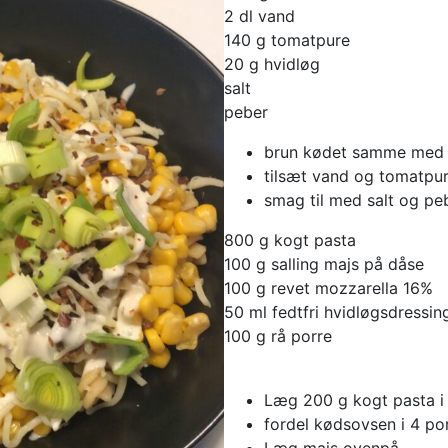
2 dl vand
140 g tomatpure
20 g hvidløg
salt
peber
brun kødet samme med 
tilsæt vand og tomatpu
smag til med salt og pe
800 g kogt pasta
100 g salling majs på dåse
100 g revet mozzarella 16%
50 ml fedtfri hvidløgsdressi
100 g rå porre
Læg 200 g kogt pasta i 
fordel kødsovsen i 4 po