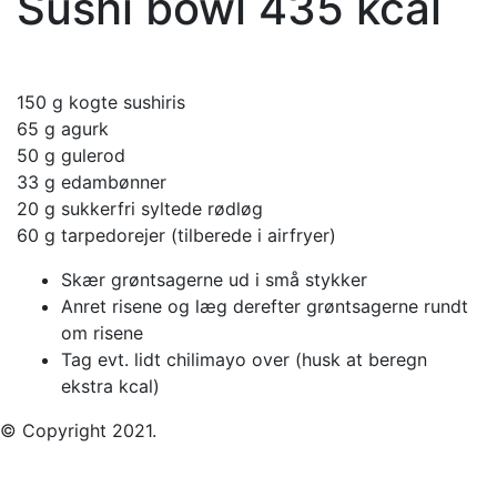
Sushi bowl 435 kcal
150 g kogte sushiris
65 g agurk
50 g gulerod
33 g edambønner
20 g sukkerfri syltede rødløg
60 g tarpedorejer (tilberede i airfryer)
Skær grøntsagerne ud i små stykker
Anret risene og læg derefter grøntsagerne rundt
om risene
Tag evt. lidt chilimayo over (husk at beregn
ekstra kcal)
© Copyright 2021.