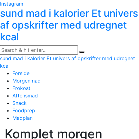
Skip
Instagram
sund mad i kalorier
Et univers
to
content
af opskrifter med udregnet
kcal
sund mad i kalorier
Et univers af opskrifter med udregnet
kcal
Forside
Morgenmad
Frokost
Aftensmad
Snack
Foodprep
Madplan
Komplet morgen